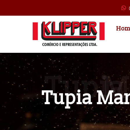
Hom
Tupi
Tupia Ma