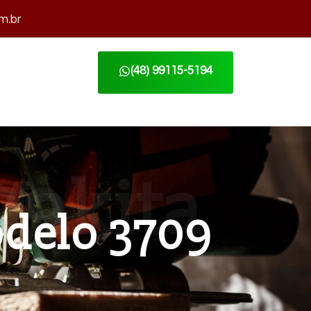
m.br
(48) 99115-5194
 3709
delo 3709