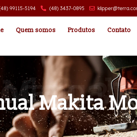
(48) 99115-5194
(48) 3437-0895
klipper@terra.co
e
Quem somos
Produtos
Contato
a Manual Makita Modelo
nual Makita Mo