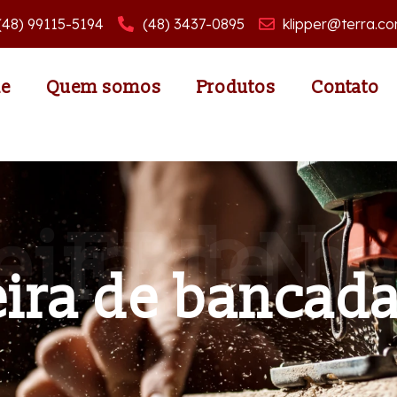
(48) 99115-5194
(48) 3437-0895
klipper@terra.co
e
Quem somos
Produtos
Contato
Furadeira de bancada FB13N
ira de bancad