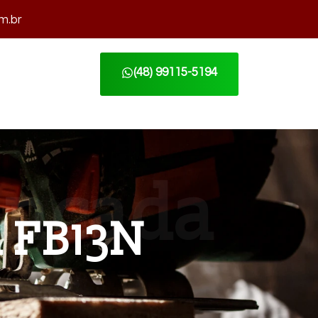
m.br
(48) 99115-5194
a FB13N