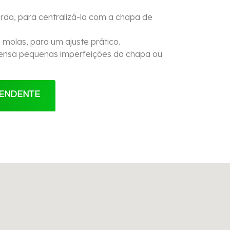
borda, para centralizá-la com a chapa de
 molas, para um ajuste prático.
mpensa pequenas imperfeições da chapa ou
TENDENTE