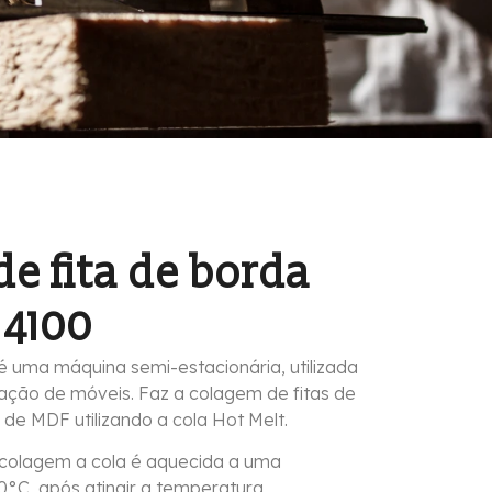
de fita de borda
 4100
 é uma máquina semi-estacionária, utilizada
ação de móveis. Faz a colagem de fitas de
e MDF utilizando a cola Hot Melt.
 colagem a cola é aquecida a uma
°C, após atingir a temperatura