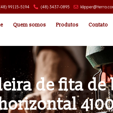
(48) 99115-5194
(48) 3437-0895
klipper@terra.co
e
Quem somos
Produtos
Contato
eira de fita de
 fita de borda ho
horizontal 410